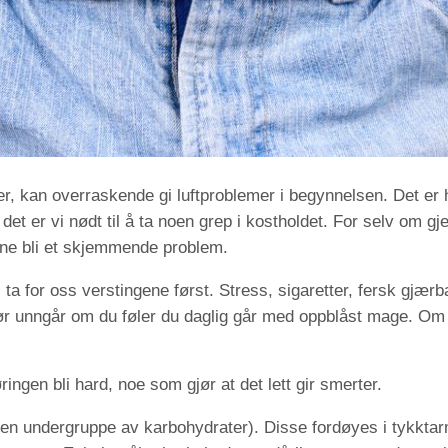
, kan overraskende gi luftproblemer i begynnelsen. Det er hel
det er vi nødt til å ta noen grep i kostholdet. For selv om 
gene bli et skjemmende problem.
ta for oss verstingene først. Stress, sigaretter, fersk gjærb
bør unngår om du føler du daglig går med oppblåst mage. Om d
øringen bli hard, noe som gjør at det lett gir smerter.
(en undergruppe av karbohydrater). Disse fordøyes i tykkta