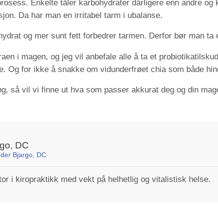
osess. Enkelte tåler karbohydrater dårligere enn andre og
jon. Da har man en irritabel tarm i ubalanse.
hydrat og mer sunt fett forbedrer tarmen. Derfor bør man ta e
raen i magen, og jeg vil anbefale alle å ta et probiotikatilsk
e. Og for ikke å snakke om vidunderfrøet chia som både hin
g, så vil vi finne ut hva som passer akkurat deg og din mag
rgo, DC
nder Bjargo, DC
r i kiropraktikk med vekt på helhetlig og vitalistisk helse.