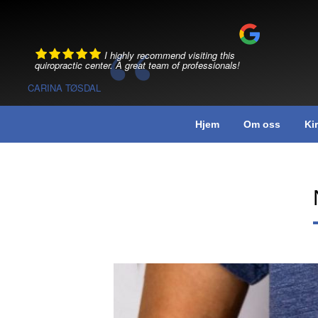
Skip
to
content
I highly recommend visiting this
quiropractic center. A great team of professionals!
CARINA TØSDAL
Hjem
Om oss
Ki