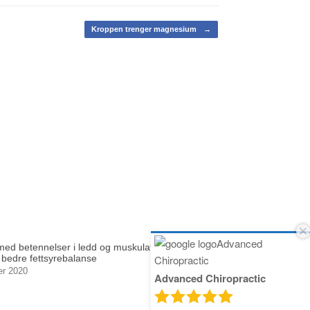
Kroppen trenger magnesium
→
med betennelser i ledd og muskulatur
bedre fettsyrebalanse
er 2020
Advanced Chiropractic