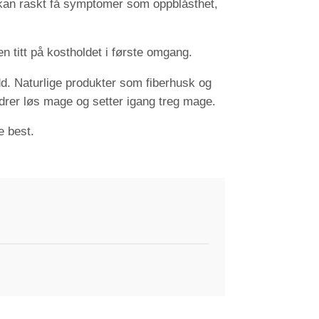
 kan raskt få symptomer som oppblåsthet,
n titt på kostholdet i første omgang.
udd. Naturlige produkter som fiberhusk og
drer løs mage og setter igang treg mage.
e best.