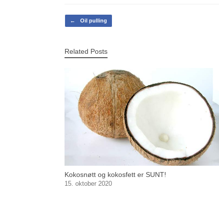
Post navigation
←
Oil pulling
Related Posts
Kokosnøtt og kokosfett er SUNT!
15. oktober 2020