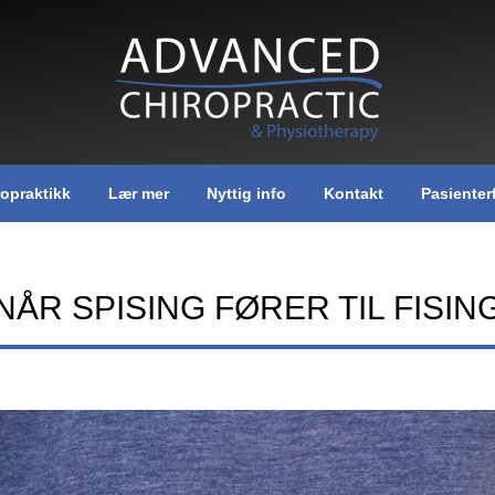
ropraktikk
Lær mer
Nyttig info
Kontakt
Pasienter
NÅR SPISING FØRER TIL FISIN