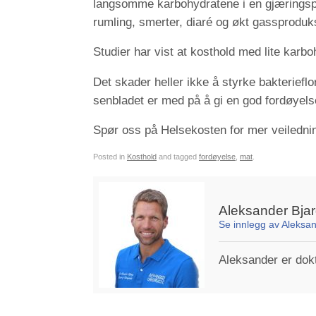
langsomme karbohydratene i en gjæringspr
rumling, smerter, diaré og økt gassproduks
Studier har vist at kosthold med lite karbo
Det skader heller ikke å styrke bakterieflo
senbladet er med på å gi en god fordøyels
Spør oss på Helsekosten for mer veilednin
Posted in
Kosthold
and tagged
fordøyelse
,
mat
.
Aleksander Bja
Se innlegg av Aleksa
Aleksander er dokto