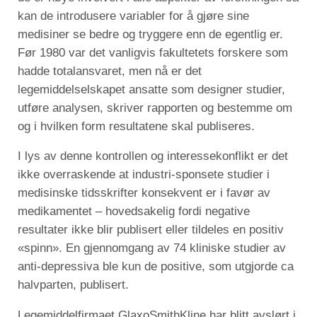
kan de introdusere variabler for å gjøre sine
medisiner se bedre og tryggere enn de egentlig er.
Før 1980 var det vanligvis fakultetets forskere som
hadde totalansvaret, men nå er det
legemiddelselskapet ansatte som designer studier,
utføre analysen, skriver rapporten og bestemme om
og i hvilken form resultatene skal publiseres.
I lys av denne kontrollen og interessekonflikt er det
ikke overraskende at industri-sponsete studier i
medisinske tidsskrifter konsekvent er i favør av
medikamentet – hovedsakelig fordi negative
resultater ikke blir publisert eller tildeles en positiv
«spinn». En gjennomgang av 74 kliniske studier av
anti-depressiva ble kun de positive, som utgjorde ca
halvparten, publisert.
Legemiddelfirmaet GlaxoSmithKline har blitt avslørt i