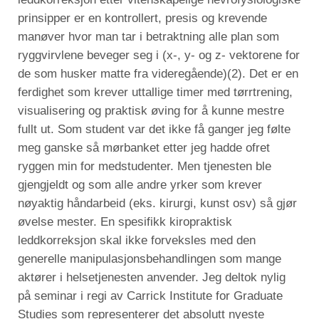
prinsipper er en kontrollert, presis og krevende
manøver hvor man tar i betraktning alle plan som
ryggvirvlene beveger seg i (x-, y- og z- vektorene for
de som husker matte fra videregående)(2). Det er en
ferdighet som krever uttallige timer med tørrtrening,
visualisering og praktisk øving for å kunne mestre
fullt ut. Som student var det ikke få ganger jeg følte
meg ganske så mørbanket etter jeg hadde ofret
ryggen min for medstudenter. Men tjenesten ble
gjengjeldt og som alle andre yrker som krever
nøyaktig håndarbeid (eks. kirurgi, kunst osv) så gjør
øvelse mester. En spesifikk kiropraktisk
leddkorreksjon skal ikke forveksles med den
generelle manipulasjonsbehandlingen som mange
aktører i helsetjenesten anvender. Jeg deltok nylig
på seminar i regi av Carrick Institute for Graduate
Studies som representerer det absolutt nyeste