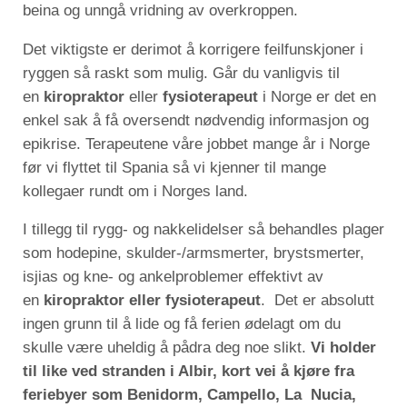
beina og unngå vridning av overkroppen.
Det viktigste er derimot å korrigere feilfunskjoner i
ryggen så raskt som mulig. Går du vanligvis til
en
kiropraktor
eller
fysioterapeut
i Norge er det en
enkel sak å få oversendt nødvendig informasjon og
epikrise. Terapeutene våre jobbet mange år i Norge
før vi flyttet til Spania så vi kjenner til mange
kollegaer rundt om i Norges land.
I tillegg til rygg- og nakkelidelser så behandles plager
som hodepine, skulder-/armsmerter, brystsmerter,
isjias og kne- og ankelproblemer effektivt av
en
kiropraktor eller fysioterapeut
. Det er absolutt
ingen grunn til å lide og få ferien ødelagt om du
skulle være uheldig å pådra deg noe slikt.
Vi holder
til like ved stranden i Albir, kort vei å kjøre fra
feriebyer som Benidorm, Campello, La Nucia,