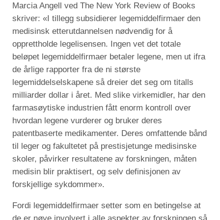
Marcia Angell ved The New York Review of Books
skriver: «I tillegg subsidierer legemiddelfirmaer den
medisinsk etterutdannelsen nødvendig for å
opprettholde legelisensen. Ingen vet det totale
beløpet legemiddelfirmaer betaler legene, men ut ifra
de årlige rapporter fra de ni største
legemiddelselskapene så dreier det seg om titalls
milliarder dollar i året. Med slike virkemidler, har den
farmasøytiske industrien fått enorm kontroll over
hvordan legene vurderer og bruker deres
patentbaserte medikamenter. Deres omfattende bånd
til leger og fakultetet på prestisjetunge medisinske
skoler, påvirker resultatene av forskningen, måten
medisin blir praktisert, og selv definisjonen av
forskjellige sykdommer».
Fordi legemiddelfirmaer setter som en betingelse at
de er nøye involvert i alle aspekter av forskningen så