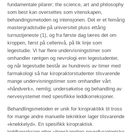
fundamentale pilarer; the science, art and philosophy
som best kan oversettes som vitenskapen,
behandingsmetoden og intensjonen. Det er et femårig
mastergradstudie på universitet pluss ettårig
turnustjeneste (1), og fra første dag læres det om
kroppen, først på cellenivå, på lik linje som
legestudie. Vi har flere undervisningstimer som
omhandler røntgen og nevrologi enn legestudenter,
og når legestudie består av hundrevis av timer med
farmakologi så har kiropraktorstudenter tilsvarende
mange undervisningstimer som omhandler vårt
«håndverk», nemlig; undersøkelse og behandling av
nervesystemet med spesifikke leddkorreksjoner.
Behandlingsmetoden er unik for kiropraktikk til tross
for mange andre manuelle teknikker lager tilsvarende
«knekkelyd». En spesifikk kiropraktisk
leddkorreksjon etter vitenskapelige nevrofysiologiske