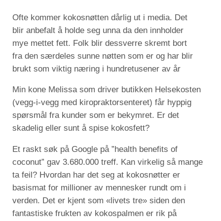
Ofte kommer kokosnøtten dårlig ut i media. Det
blir anbefalt å holde seg unna da den innholder
mye mettet fett. Folk blir dessverre skremt bort
fra den særdeles sunne nøtten som er og har blir
brukt som viktig næring i hundretusener av år
Min kone Melissa som driver butikken Helsekosten
(vegg-i-vegg med kiropraktorsenteret) får hyppig
spørsmål fra kunder som er bekymret. Er det
skadelig eller sunt å spise kokosfett?
Et raskt søk på Google på ”health benefits of
coconut” gav 3.680.000 treff. Kan virkelig så mange
ta feil? Hvordan har det seg at kokosnøtter er
basismat for millioner av mennesker rundt om i
verden. Det er kjent som «livets tre» siden den
fantastiske frukten av kokospalmen er rik på