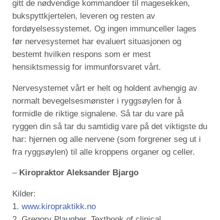
gitt de nødvendige kommandoer til magesekken,
bukspyttkjertelen, leveren og resten av
fordøyelsessystemet. Og ingen immunceller lages
før nervesystemet har evaluert situasjonen og
bestemt hvilken respons som er mest
hensiktsmessig for immunforsvaret vårt.
Nervesystemet vårt er helt og holdent avhengig av
normalt bevegelsesmønster i ryggsøylen for å
formidle de riktige signalene. Så tar du vare på
ryggen din så tar du samtidig vare på det viktigste du
har: hjernen og alle nervene (som forgrener seg ut i
fra ryggsøylen) til alle kroppens organer og celler.
–
Kiropraktor Aleksander Bjargo
Kilder:
1.
www.kiropraktikk.no
2. Gregory Plaugher. Textbook of clinical