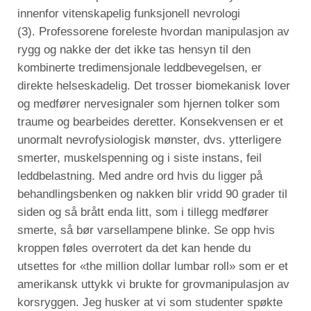
innenfor vitenskapelig funksjonell nevrologi
(3). Professorene foreleste hvordan manipulasjon av
rygg og nakke der det ikke tas hensyn til den
kombinerte tredimensjonale leddbevegelsen, er
direkte helseskadelig. Det trosser biomekanisk lover
og medfører nervesignaler som hjernen tolker som
traume og bearbeides deretter. Konsekvensen er et
unormalt nevrofysiologisk mønster, dvs. ytterligere
smerter, muskelspenning og i siste instans, feil
leddbelastning. Med andre ord hvis du ligger på
behandlingsbenken og nakken blir vridd 90 grader til
siden og så brått enda litt, som i tillegg medfører
smerte, så bør varsellampene blinke. Se opp hvis
kroppen føles overrotert da det kan hende du
utsettes for «the million dollar lumbar roll» som er et
amerikansk uttykk vi brukte for grovmanipulasjon av
korsryggen. Jeg husker at vi som studenter spøkte