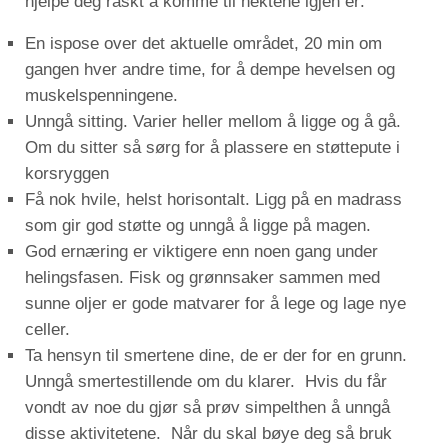
hjelpe deg raskt å komme til hektene igjen er:
En ispose over det aktuelle området, 20 min om
gangen hver andre time, for å dempe hevelsen og
muskelspenningene.
Unngå sitting. Varier heller mellom å ligge og å gå.
Om du sitter så sørg for å plassere en støttepute i
korsryggen
Få nok hvile, helst horisontalt. Ligg på en madrass
som gir god støtte og unngå å ligge på magen.
God ernæring er viktigere enn noen gang under
helingsfasen. Fisk og grønnsaker sammen med
sunne oljer er gode matvarer for å lege og lage nye
celler.
Ta hensyn til smertene dine, de er der for en grunn.
Unngå smertestillende om du klarer. Hvis du får
vondt av noe du gjør så prøv simpelthen å unngå
disse aktivitetene. Når du skal bøye deg så bruk