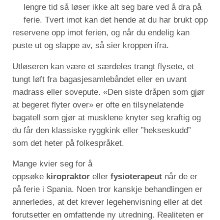
lengre tid så løser ikke alt seg bare ved å dra på
ferie. Tvert imot kan det hende at du har brukt opp
reservene opp imot ferien, og når du endelig kan
puste ut og slappe av, så sier kroppen ifra.
Utløseren kan være et særdeles trangt flysete, et
tungt løft fra bagasjesamlebåndet eller en uvant
madrass eller sovepute. «Den siste dråpen som gjør
at begeret flyter over» er ofte en tilsynelatende
bagatell som gjør at musklene knyter seg kraftig og
du får den klassiske ryggkink eller ”hekseskudd”
som det heter på folkespråket.
Mange kvier seg for å
oppsøke
kiropraktor
eller
fysioterapeut
når de er
på ferie i Spania. Noen tror kanskje behandlingen er
annerledes, at det krever legehenvisning eller at det
forutsetter en omfattende ny utredning. Realiteten er