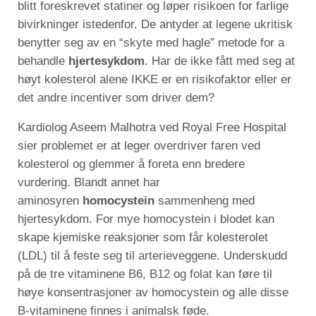
blitt foreskrevet statiner og løper risikoen for farlige
bivirkninger istedenfor. De antyder at legene ukritisk
benytter seg av en “skyte med hagle” metode for a
behandle
hjertesykdom
. Har de ikke fått med seg at
høyt kolesterol alene IKKE er en risikofaktor eller er
det andre incentiver som driver dem?
Kardiolog Aseem Malhotra ved Royal Free Hospital
sier problemet er at leger overdriver faren ved
kolesterol og glemmer å foreta enn bredere
vurdering. Blandt annet har
aminosyren
homocystein
sammenheng med
hjertesykdom. For mye homocystein i blodet kan
skape kjemiske reaksjoner som får kolesterolet
(LDL) til å feste seg til arterieveggene. Underskudd
på de tre vitaminene B6, B12 og folat kan føre til
høye konsentrasjoner av homocystein og alle disse
B-vitaminene finnes i animalsk føde.