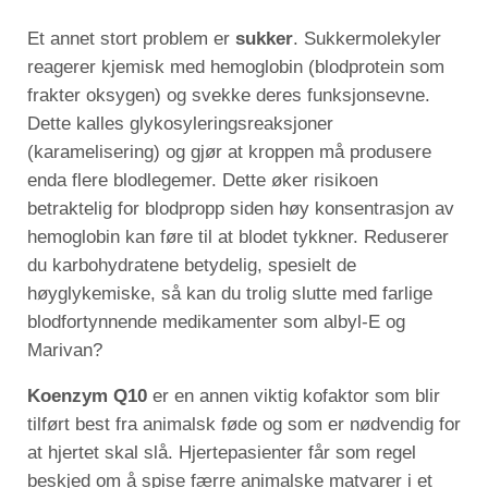
Et annet stort problem er
sukker
. Sukkermolekyler
reagerer kjemisk med hemoglobin (blodprotein som
frakter oksygen) og svekke deres funksjonsevne.
Dette kalles glykosyleringsreaksjoner
(karamelisering) og gjør at kroppen må produsere
enda flere blodlegemer. Dette øker risikoen
betraktelig for blodpropp siden høy konsentrasjon av
hemoglobin kan føre til at blodet tykkner. Reduserer
du karbohydratene betydelig, spesielt de
høyglykemiske, så kan du trolig slutte med farlige
blodfortynnende medikamenter som albyl-E og
Marivan?
Koenzym Q10
er en annen viktig kofaktor som blir
tilført best fra animalsk føde og som er nødvendig for
at hjertet skal slå. Hjertepasienter får som regel
beskjed om å spise færre animalske matvarer i et