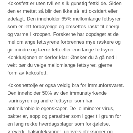
Kokosfett er uten tvil en slik gunstig fettkilde. Siden
den er mettet så blir den ikke så lett oksidert eller
ødelagt. Den inneholder 65% mellomlange fettsyrer
som er lett fordøyelige og omsettes raskt til energi
og varme i kroppen. Forskerne har oppdaget at de
mellomlange fettsyrene forbrennes mye raskere og
gir mindre og færre fettceller enn lange fettsyrer.
Konklusjonen er derfor klar: Ønsker du å gå ned i
vekt bør du velge mellomlange fettsyrer, gjerne i
form av kokosfett.
Kokosnøttolje er også veldig bra for immunforsvaret.
Den inneholder 50% av den immunstyrkende
laurinsyren og andre fettsyrer som har
antimikrobielle egenskaper. De eliminerer virus,
bakterier, sopp og parasitter som ligger til grunn for
en lang rekke hverdagsplager som forkjølelse,
øreverk, halsinfeksjoner, urinveisinfeksjoner og