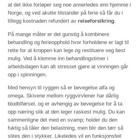
at det ikke forløper seg noe annerledes enn hjemme i
Norge, og ved akutte tilstander på ferie så får du i
tillegg kostnaden refundert av
reiseforsikring
.
På mange måter er det gunstig å kombinere
behandling og ferieopphold hvor forholdene er lagt til
rette for at kroppen kan lege og restituere seg best
mulig. Ved å klemme inn behandlingstimer i
arbeidsdagen kan alt stresset gjøre at vinningen går
opp i spinningen.
Med hensyn til ryggen så er bevegelse alfa og
omega. Skivene mellom ryggvirvlener har dårlig
blodtilførsel, og er avhengig av bevegelse for å ta
opp næring slik at den leger raskest mulig. Du kan
sammenligne det med en svamp; holder du den
fuktig så tåler den belastning, men blir den tørr så
slites den i stykker. Likeledes vil en funksjonsfeil