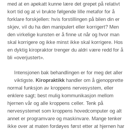
med at en apekatt kunne lære det grepet på relativt
kort tid og at vi brukte følgende lille metafor for å
forklare forskjellen: hvis forstillingen på bilen din er
skjev, vil du ha den manipulert eller korrigert? Men
den virkelige kunsten er å finne ut når og hvor man
skal korrigere og ikke minst ikke skal korrigere. Hos
en dyktig kiropraktor trenger du aldri være redd for å
bli «overjustert».
Intensjonen bak behandlingen er for meg det aller
viktigste.
Kiropraktikk
handler om å gjenopprette
normal funksjon av kroppens nervesystem, eller
enklere sagt; best mulig kommunikasjon mellom
hjernen vår og alle kroppens celler. Tenk på
nervesystemet som kroppens hovedcomputer og alt
annet er programvare og maskinvare. Mange tenker
ikke over at maten fordøyes først etter at hjernen har