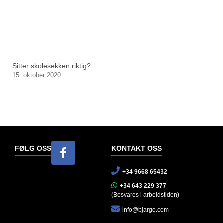
Sitter skolesekken riktig?
15. oktober 2020
FØLG OSS
KONTAKT OSS
+34 9668 65432
+34 643 229 377
(Besvares i arbeidstiden)
info@bjargo.com