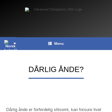
Skip
to
content
Menu
DÅRLIG ÅNDE?
Dårlig ånde er forferdelig slitsomt, kan forsure livet