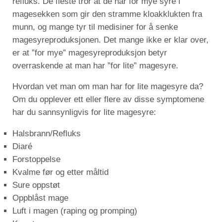
refluks. De fleste tror at de har for mye syre i
magesekken som gir den stramme kloakklukten fra
munn, og mange tyr til medisiner for å senke
magesyreproduksjonen. Det mange ikke er klar over,
er at ”for mye” magesyreproduksjon betyr
overraskende at man har ”for lite” magesyre.
Hvordan vet man om man har for lite magesyre da?
Om du opplever ett eller flere av disse symptomene
har du sannsynligvis for lite magesyre:
Halsbrann/Refluks
Diaré
Forstoppelse
Kvalme før og etter måltid
Sure oppstøt
Oppblåst mage
Luft i magen (raping og promping)