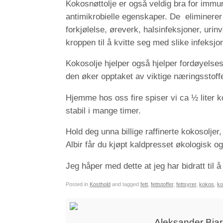
Kokosnøttolje er også veldig bra for imm
antimikrobielle egenskaper. De eliminerer 
forkjølelse, øreverk, halsinfeksjoner, uri
kroppen til å kvitte seg med slike infeksjo
Kokosolje hjelper også hjelper fordøyelsess
den øker opptaket av viktige næringsstoff
Hjemme hos oss fire spiser vi ca ½ liter k
stabil i mange timer.
Hold deg unna billige raffinerte kokosoljer
Albir får du kjøpt kaldpresset økologisk o
Jeg håper med dette at jeg har bidratt til 
Posted in
Kosthold
and tagged
fett
,
fettstoffer
,
fettsyrer
,
kokos
,
ko
Aleksander Bja