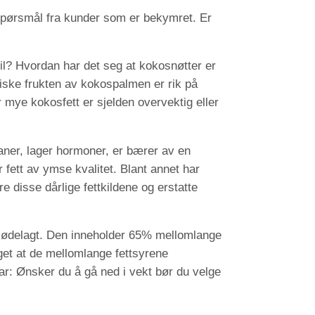
spørsmål fra kunder som er bekymret. Er
eil? Hvordan har det seg at kokosnøtter er
tiske frukten av kokospalmen er rik på
r mye kokosfett er sjelden overvektig eller
aner, lager hormoner, er bærer av en
 fett av ymse kvalitet. Blant annet har
ere disse dårlige fettkildene og erstatte
ller ødelagt. Den inneholder 65% mellomlange
get at de mellomlange fettsyrene
lar: Ønsker du å gå ned i vekt bør du velge