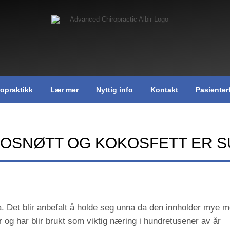
ropraktikk
Lær mer
Nyttig info
Kontakt
Pasienter
OSNØTT OG KOKOSFETT ER S
 Det blir anbefalt å holde seg unna da den innholder mye met
 og har blir brukt som viktig næring i hundretusener av år