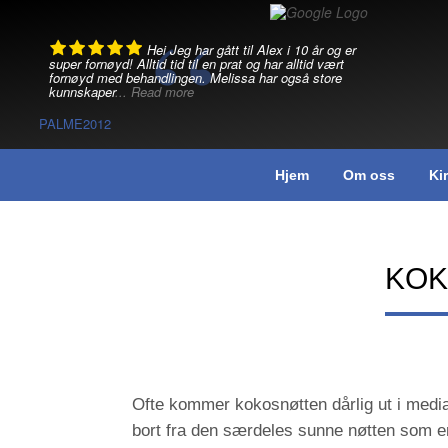
Skip
to
content
Hei Jeg har gått til Alex i 10 år og er
super fornøyd! Alltid tid til en prat og har alltid vært
fornøyd med behandlingen. Melissa har også store
kunnskaper
... Read more
PALME2012
Hjem
Om oss
Ki
KOK
Ofte kommer kokosnøtten dårlig ut i media.
bort fra den særdeles sunne nøtten som er