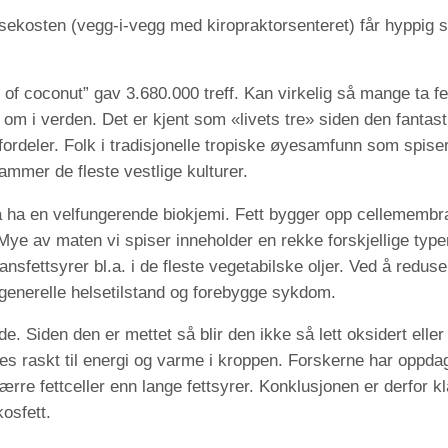
sekosten (vegg-i-vegg med kiropraktorsenteret) får hyppig 
 of coconut” gav 3.680.000 treff. Kan virkelig så mange ta f
om i verden. Det er kjent som «livets tre» siden den fantas
efordeler. Folk i tradisjonelle tropiske øyesamfunn som spise
mmer de fleste vestlige kulturer.
å ha en velfungerende biokjemi. Fett bygger opp cellemembr
Mye av maten vi spiser inneholder en rekke forskjellige typer
transfettsyrer bl.a. i de fleste vegetabilske oljer. Ved å redus
r generelle helsetilstand og forebygge sykdom.
kilde. Siden den er mettet så blir den ikke så lett oksidert e
tes raskt til energi og varme i kroppen. Forskerne har oppda
rre fettceller enn lange fettsyrer. Konklusjonen er derfor k
osfett.