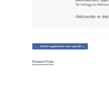
Se innlegg av Aleksa
Aleksander er dokto
Post navigation
←
Akutte rygglidelser som oppstår i…
Related Posts