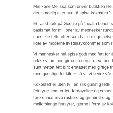
Min kone Melissa som driver butikken Hel
det skadelig eller sunt å spise kokosfett?
Et raskt søk på Google på ”health benefits
basismat for millioner av mennesker rundt 
spesielle fettstoffer som har utrolige hels
lider av moderne livstilssykdommer som ra
Vi mennesker må spise godt med fett for 
rekke vitaminer, gir oss energi, med mer. 
sunt mettet fett blitt erstattet med giftige 
med gunstige fettkilder så vil vi bedre vå
Kokosfett er uten tvil en slik gunstig fett
fettsyrer som er lett fordøyelige og omset
forbrennes mye raskere og gir mindre og fæ
mellomlange fettsyrer, gjerne i form av kok