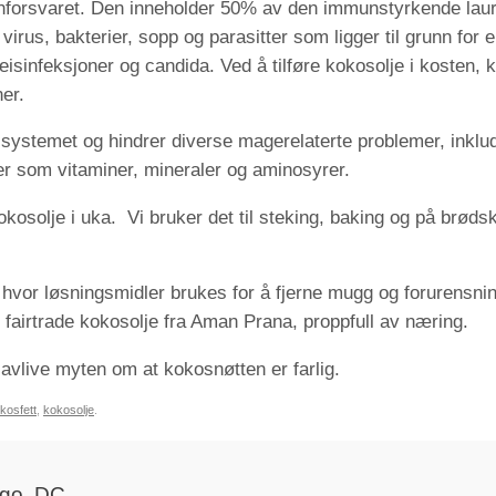
unforsvaret. Den inneholder 50% av den immunstyrkende laur
virus, bakterier, sopp og parasitter som ligger til grunn fo
nveisinfeksjoner og candida. Ved å tilføre kokosolje i kosten
ner.
ystemet og hindrer diverse magerelaterte problemer, inkludert
er som vitaminer, mineraler og aminosyrer.
okosolje i uka. Vi bruker det til steking, baking og på brøds
, hvor løsningsmidler brukes for å fjerne mugg og forurensning
g fairtrade kokosolje fra Aman Prana, proppfull av næring.
å avlive myten om at kokosnøtten er farlig.
kosfett
,
kokosolje
.
rgo, DC