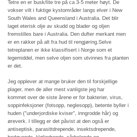
Tetre en er busk/lite tre på ca 3-5 meter høyt. De
vokser vilt i fuktige kystområder langs elver i New
South Wales and Queensland i Australia. Det blir
laget eterisk olje av skudd og blader og oljen
fremstilles bare i Australia. Den dufter merkant men
er en rakker på alt fra hud til rengjøring.Selve
tetreplanen er ikke klassifisert i Norge som et
legemiddel, men selve oljen som utvinnes fra planten
er det.
Jeg opplever at mange bruker den til forskjellige
plager, men de aller mest vanligste jeg har
kommet over de siste årene er for bakterier, virus,
soppinfeksjoner (fotsopp, neglesopp), betente byller i
huden (”underjordiske kviser”, inngrodde hår) og
øreverk. I tillegg er det påvist at den også er
antiseptisk, parasittdrepende, insektsdrepende,