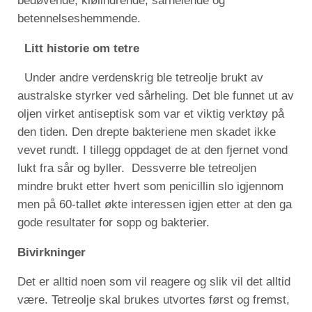
bedøvende, klølindrende, sårhelende og
betennelseshemmende.
Litt historie om tetre
Under andre verdenskrig ble tetreolje brukt av
australske styrker ved sårheling. Det ble funnet ut av
oljen virket antiseptisk som var et viktig verktøy på
den tiden. Den drepte bakteriene men skadet ikke
vevet rundt. I tillegg oppdaget de at den fjernet vond
lukt fra sår og byller. Dessverre ble tetreoljen
mindre brukt etter hvert som penicillin slo igjennom
men på 60-tallet økte interessen igjen etter at den ga
gode resultater for sopp og bakterier.
Bivirkninger
Det er alltid noen som vil reagere og slik vil det alltid
være. Tetreolje skal brukes utvortes først og fremst,