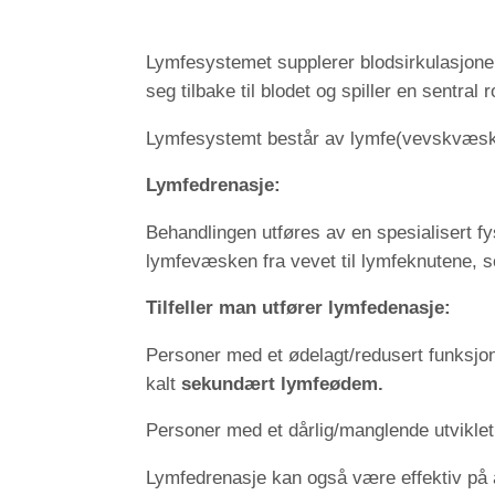
Lymfesystemet supplerer blodsirkulasjonen
seg tilbake til blodet og spiller en sentra
Lymfesystemt består av lymfe(vevskvæske)
Lymfedrenasje:
Behandlingen utføres av en spesialisert fy
lymfevæsken fra vevet til lymfeknutene, so
Tilfeller man utfører lymfedenasje:
Personer med et ødelagt/redusert funksjon
kalt
sekundært lymfeødem.
Personer med et dårlig/manglende utvikle
Lymfedrenasje kan også være effektiv på