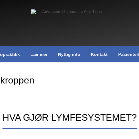
ropraktikk
Lær mer
Nyttig info
Kontakt
Pasienter
kroppen
HVA GJØR LYMFESYSTEMET?