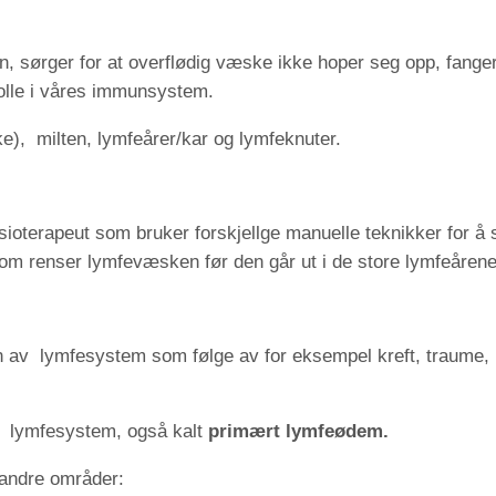
, sørger for at overflødig væske ikke hoper seg opp, fange
l rolle i våres immunsystem.
, milten, lymfeårer/kar og lymfeknuter.
sioterapeut som bruker forskjellge manuelle teknikker for å 
m renser lymfevæsken før den går ut i de store lymfeårene og
 av lymfesystem som følge av for eksempel kreft, traume, p
t lymfesystem, også kalt
primært lymfeødem.
 andre områder: